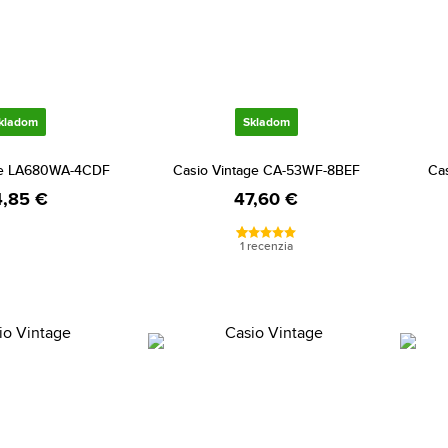
kladom
Skladom
ge LA680WA-4CDF
Casio Vintage CA-53WF-8BEF
Ca
,85 €
47,60 €
1 recenzia