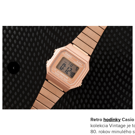
Retro
hodinky
Casio
kolekcia Vintage je t
80. rokov minulého 