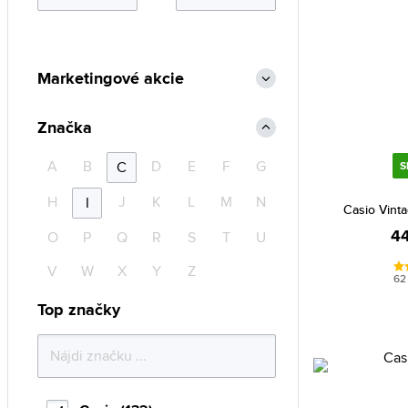
Marketingové akcie
Značka
A
B
D
E
F
G
C
S
H
J
K
L
M
N
I
Casio Vint
44
O
P
Q
R
S
T
U
V
W
X
Y
Z
62
Top značky