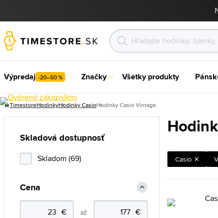
Výpredaj
Značky
Všetky produkty
Pánsk
-20–50 %
Timestore
Hodinky
Hodinky Casio
Hodinky Casio Vintage
Hodink
Skladová dostupnosť
Skladom (69)
Casio
V
Cena
až