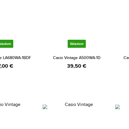
kladom
Skladom
ge LA680WA-1BDF
Casio Vintage A500WA-1D
Ca
7,00 €
39,50 €