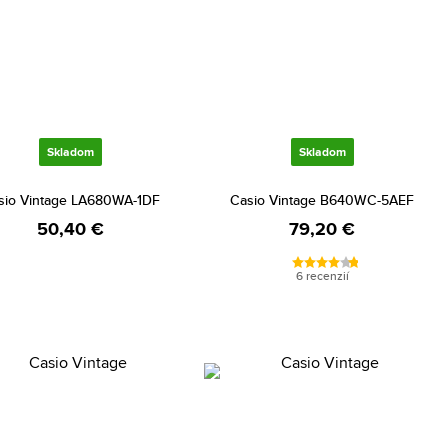
Skladom
Skladom
sio Vintage LA680WA-1DF
Casio Vintage B640WC-5AEF
50,40 €
79,20 €
6 recenzií