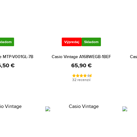
kladom
Výpredaj
Skladom
ge MTP-V001GL-7B
Casio Vintage A168WEGB-1BEF
Cas
,50 €
65,90 €
32 recenzií