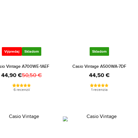
Výpredaj
Skladom
Skladom
sio Vintage A700WE-1AEF
Casio Vintage A500WA-7DF
44,90 €
50,50 €
44,50 €
6 recenzií
1 recenzia