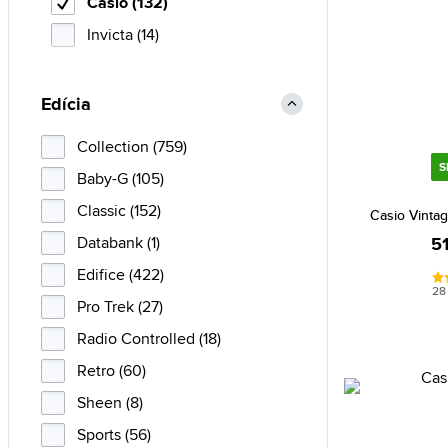
Casio (132)
Invicta (14)
Edícia
Collection (759)
S
Baby-G (105)
Classic (152)
Casio Vinta
Databank (1)
5
Edifice (422)
28
Pro Trek (27)
Radio Controlled (18)
Retro (60)
Sheen (8)
Sports (56)