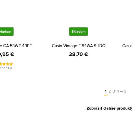
kladom
Skladom
ge CA-53WF-4BEF
Casio Vintage F-94WA-9HDG
Casi
,95 €
28,70 €
recenzia
…
1
2
3
4
6
Zobraziť ďalšie produkt