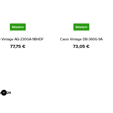
Skladom
Skladom
o Vintage AQ-230GA-9BHDF
Casio Vintage DB-360G-9A
77,75 €
73,05 €
y
24