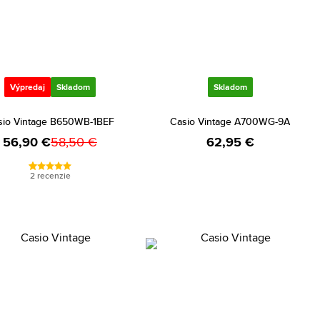
Výpredaj
Skladom
Skladom
sio Vintage B650WB-1BEF
Casio Vintage A700WG-9A
56,90 €
58,50 €
62,95 €
2 recenzie