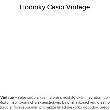
Hodinky Casio Vintage
 Vintage
v sebe snúbia kus histórie s nostalgickým návratom do m
otižto inšpirovaná charakteristickým, ba priam ikonickým, dizajn
storočia. Na rozum nám prichádza hneď niekoľko dôvodov, prečo