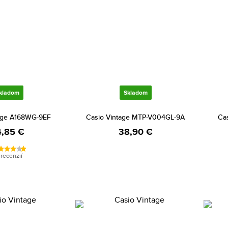
kladom
Skladom
age A168WG-9EF
Casio Vintage MTP-V004GL-9A
Ca
,85 €
38,90 €
 recenzií