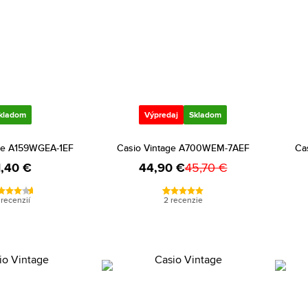
kladom
Výpredaj
Skladom
ge A159WGEA-1EF
Casio Vintage A700WEM-7AEF
Ca
1,40 €
44,90 €
45,70 €
 recenzií
2 recenzie