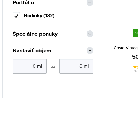
Portfólio
Hodinky (132)
Špeciálne ponuky
S
Casio Vinta
Nastaviť objem
50
až
1 