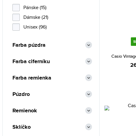
Pánske (15)
Dámske (21)
Unisex (96)
S
Farba púzdra
Casio Vinta
Farba ciferníku
26
Farba remienka
Púzdro
Remienok
Sklíčko