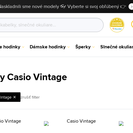
Naskladnili sme nové modely 👓 Vyberte si svoj obľúbený 👉
e hodinky
Dámske hodinky
Šperky
Slnečné okulia
y Casio Vintage
intage
zrušiť filter