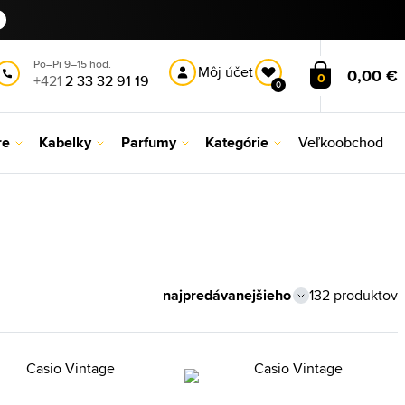
Po–Pi 9–15 hod.
Môj účet
0,00 €
0
+421
2 33 32 91 19
0
re
Kabelky
Parfumy
Kategórie
Veľkoobchod
132 produktov