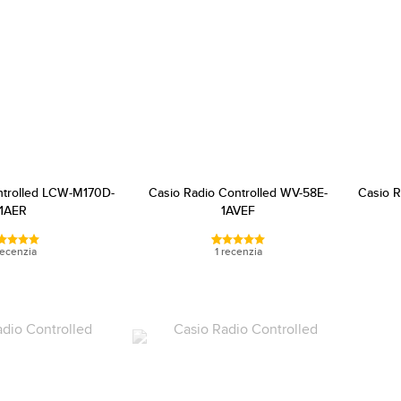
ntrolled LCW-M170D-
Casio Radio Controlled WV-58E-
Casio 
1AER
1AVEF
recenzia
1 recenzia