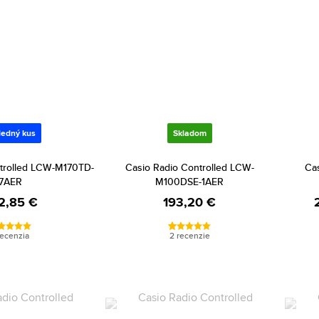
ledný kus
Skladom
ntrolled LCW-M170TD-
Casio Radio Controlled LCW-
Cas
7AER
M100DSE-1AER
2,85 €
193,20 €
recenzia
2 recenzie