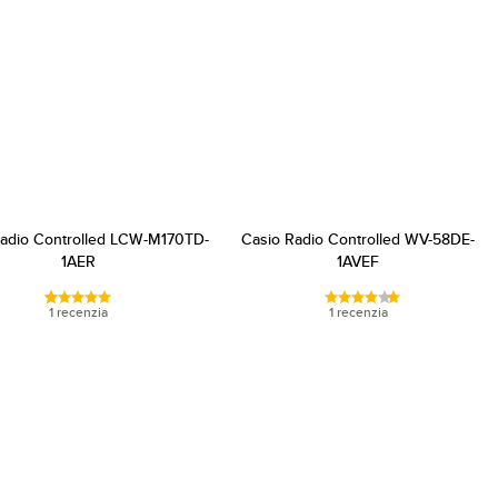
Radio Controlled LCW-M170TD-
Casio Radio Controlled WV-58DE-
1AER
1AVEF
1 recenzia
1 recenzia