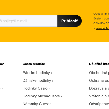
Odoslaním s
účelom pon
Prihlásiť
CANADA 2015
v
zásadách 
tov
Často hľadáte
Dôležité inf
Pánske hodinky
Obchodné 
Dámske hodinky
Ochrana os
e
Hodinky Casio
Doprava a 
Hodinky Michael Kors
Vrátenie a 
Náramky Guess
Odstúpenie