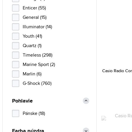
Enticer (55)
General (15)
Illuminator (14)
Youth (41)
Quartz (1)
Timeless (298)
Marine Sport (2)
Casio Radio Co
Marlin (6)
G-Shock (760)
Pohlavie
Pánske (18)
Farba púzdra