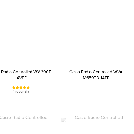
 Radio Controlled WV-200E-
Casio Radio Controlled WVA-
1AVEF
M650TD-1AER
1 recenzia