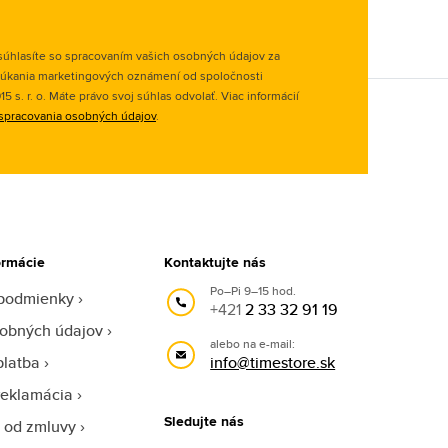
úhlasíte so spracovaním vašich osobných údajov za
úkania marketingových oznámení od spoločnosti
 s. r. o. Máte právo svoj súhlas odvolať. Viac informácií
spracovania osobných údajov
.
ormácie
Kontaktujte nás
Po–Pi 9–15 hod.
podmienky
+421
2 33 32 91 19
obných údajov
alebo na e-mail:
platba
info@timestore.sk
reklamácia
Sledujte nás
 od zmluvy