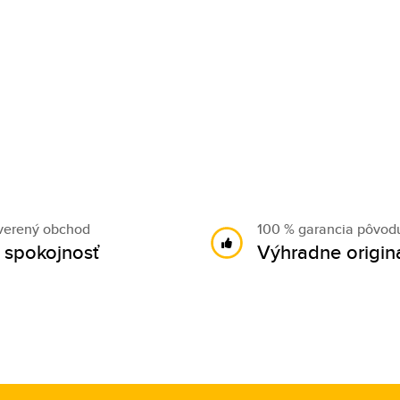
verený obchod
100 % garancia pôvod
 spokojnosť
Výhradne origin