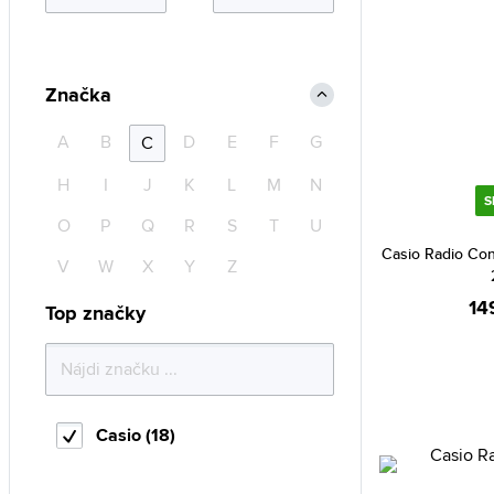
Značka
A
B
D
E
F
G
C
H
I
J
K
L
M
N
S
O
P
Q
R
S
T
U
Casio Radio Co
V
W
X
Y
Z
14
Top značky
Casio (18)