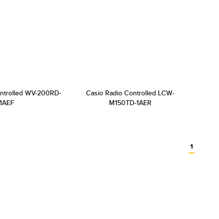
ontrolled WV-200RD-
Casio Radio Controlled LCW-
1AEF
M150TD-1AER
1