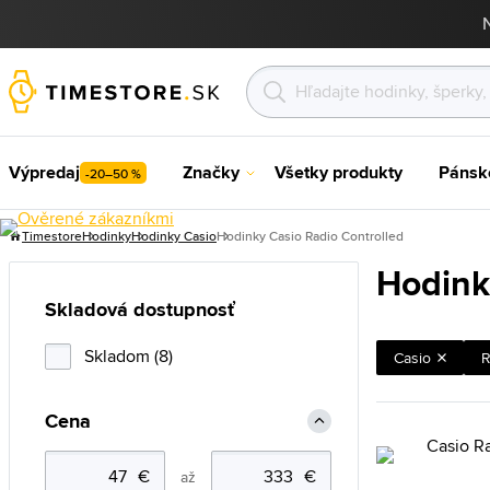
Výpredaj
Značky
Všetky produkty
Pánsk
-20–50 %
Timestore
Hodinky
Hodinky Casio
Hodinky Casio Radio Controlled
Hodink
Skladová dostupnosť
Skladom (8)
Casio
R
Cena
až