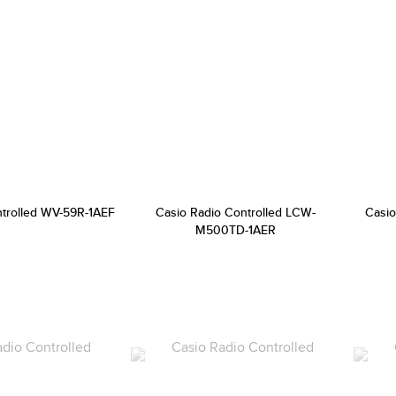
ntrolled WV-59R-1AEF
Casio Radio Controlled LCW-
Casio
M500TD-1AER