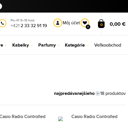
Po–Pi 9–15 hod.
Môj účet
0,00 €
0
+421
2 33 32 91 19
0
re
Kabelky
Parfumy
Kategórie
Veľkoobchod
18 produktov