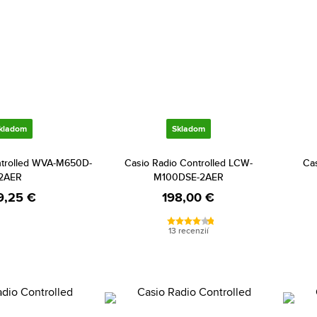
kladom
Skladom
ntrolled WVA-M650D-
Casio Radio Controlled LCW-
Cas
2AER
M100DSE-2AER
9,25 €
198,00 €
13 recenzií