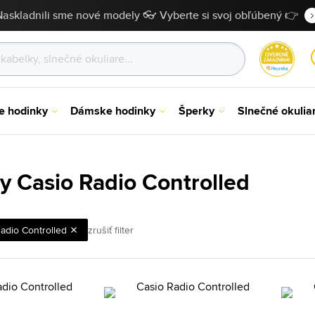
Naskladnili sme nové modely 👓 Vyberte si svoj obľúbený 👉
e hodinky
Dámske hodinky
Šperky
Slnečné okulia
y Casio Radio Controlled
adio Controlled
zrušiť filter