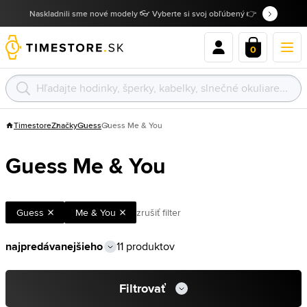
Naskladnili sme nové modely 👓 Vyberte si svoj obľúbený 👉
0
Timestore
Značky
Guess
Guess Me & You
Guess Me & You
Guess
Me & You
zrušiť filter
11 produktov
Filtrovať