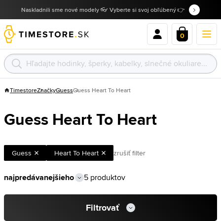
Naskladnili sme nové modely 👓 Vyberte si svoj obľúbený 👉
0
Timestore
Značky
Guess
Guess Heart To Heart
Guess Heart To Heart
Guess
Heart To Heart
zrušiť filter
5 produktov
Filtrovať