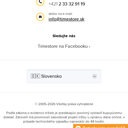
+421
2 33 32 91 19
alebo na e-mail:
info@timestore.sk
Sledujte nás
Timestore na Facebooku
© 2005-2026 Všetky práva vyhradené
Podľa zákona o evidencii tržieb je predávajúci povinný vystaviť kupujúcemu
doklad. Zároveň má povinnosť zaevidovať prijatú tržbu u správcu dane online, v
prípade technického výpadku najneskôr do 48 hodín.