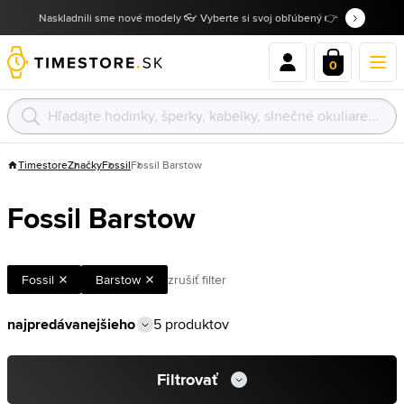
Naskladnili sme nové modely 👓 Vyberte si svoj obľúbený 👉
0
Timestore
Značky
Fossil
Fossil Barstow
Fossil Barstow
Fossil
Barstow
zrušiť filter
5 produktov
Filtrovať