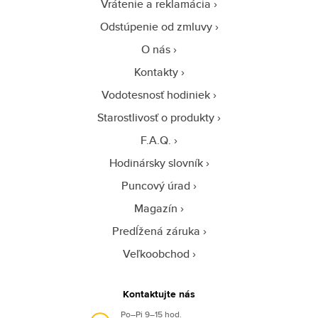
Vrátenie a reklamácia
Odstúpenie od zmluvy
O nás
Kontakty
Vodotesnosť hodiniek
Starostlivosť o produkty
F.A.Q.
Hodinársky slovník
Puncový úrad
Magazín
Predĺžená záruka
Veľkoobchod
Kontaktujte nás
Po–Pi 9–15 hod.