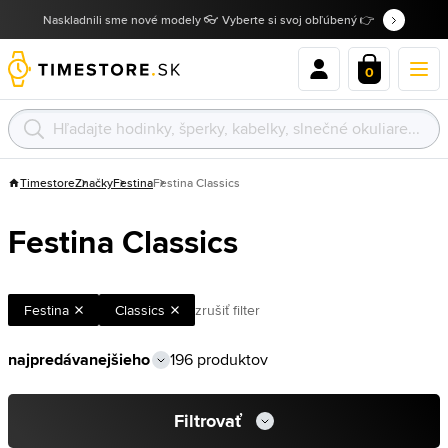
Naskladnili sme nové modely 👓 Vyberte si svoj obľúbený 👉
0
Timestore
Značky
Festina
Festina Classics
Festina Classics
Festina
Classics
zrušiť filter
196 produktov
Filtrovať