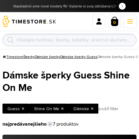
Naskladnili sme nové modely 👓 Vyberte si svoj obľúbený 👉
0
Timestore
Šperky
Dámske šperky
Dámske šperky Guess
Dámske šperky Guess S
Dámske šperky Guess Shine
On Me
Guess
Shine On Me
Dámske
zrušiť filter
7 produktov