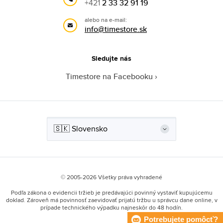
+421
2 33 32 91 19
alebo na e-mail:
info@timestore.sk
Sledujte nás
Timestore na Facebooku
© 2005-2026 Všetky práva vyhradené
Podľa zákona o evidencii tržieb je predávajúci povinný vystaviť kupujúcemu
doklad. Zároveň má povinnosť zaevidovať prijatú tržbu u správcu dane online, v
prípade technického výpadku najneskôr do 48 hodín.
Potrebujete pomôcť?