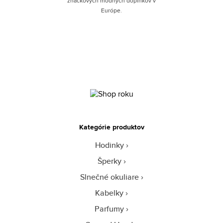
značkových módnych doplnkov v
Európe.
Kategórie produktov
Hodinky
Šperky
Slnečné okuliare
Kabelky
Parfumy