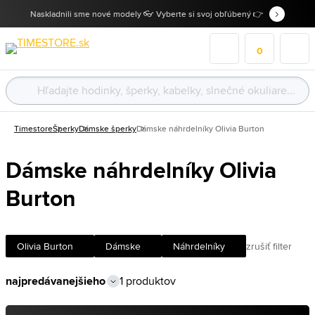
Naskladnili sme nové modely 👓 Vyberte si svoj obľúbený 👉
0
Timestore
Šperky
Dámske šperky
Dámske náhrdelníky Olivia Burton
Dámske náhrdelníky Olivia
Burton
Olivia Burton
Dámske
Náhrdelníky
zrušiť filter
1 produktov