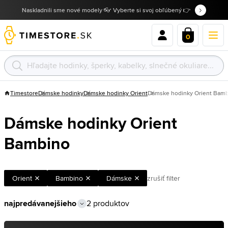
Naskladnili sme nové modely 👓 Vyberte si svoj obľúbený 👉
0
Timestore
Dámske hodinky
Dámske hodinky Orient
Dámske hodinky Orient Bam
Dámske hodinky Orient
Bambino
Orient
Bambino
Dámske
zrušiť filter
2 produktov