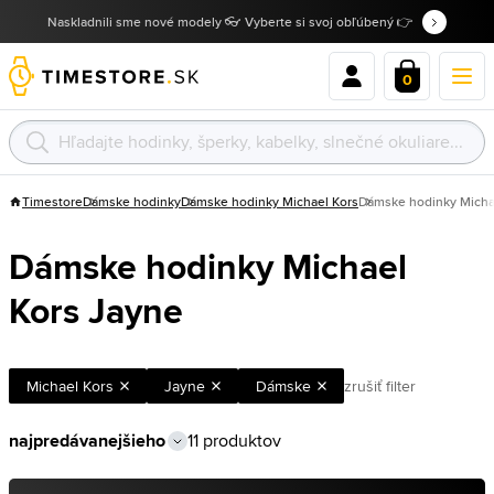
Naskladnili sme nové modely 👓 Vyberte si svoj obľúbený 👉
0
Timestore
Dámske hodinky
Dámske hodinky Michael Kors
Dámske hodinky Micha
Dámske hodinky Michael
Kors Jayne
Michael Kors
Jayne
Dámske
zrušiť filter
11 produktov