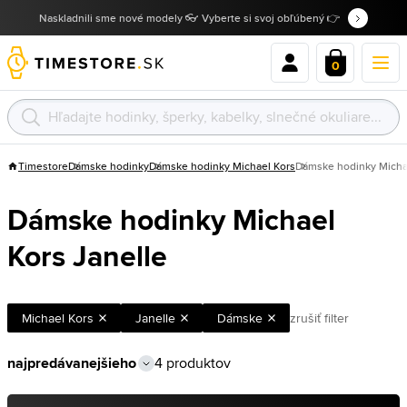
Naskladnili sme nové modely 👓 Vyberte si svoj obľúbený 👉
0
Timestore
Dámske hodinky
Dámske hodinky Michael Kors
Dámske hodinky Michae
Dámske hodinky Michael
Kors Janelle
Michael Kors
Janelle
Dámske
zrušiť filter
4 produktov