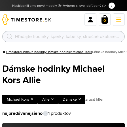
Naskladnili sme nové modely 👓 Vyberte si svoj obľúbený 👉
0
Timestore
Dámske hodinky
Dámske hodinky Michael Kors
Dámske hodinky Michae
Dámske hodinky Michael
Kors Allie
Michael Kors
Allie
Dámske
zrušiť filter
1 produktov