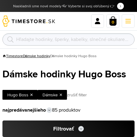
Naskladnili sme nové modely 👓 Vyberte si svoj obľúbený 👉
0
Timestore
Dámske hodinky
Dámske hodinky Hugo Boss
Dámske hodinky Hugo Boss
Hugo Boss
Dámske
zrušiť filter
85 produktov
Filtrovať