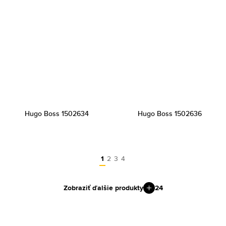
Hugo Boss 1502634
Hugo Boss 1502636
1
2
3
4
Zobraziť ďalšie produkty
24