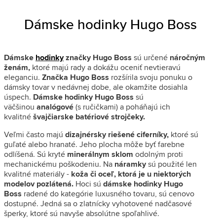
Dámske hodinky Hugo Boss
Dámske
hodinky
značky Hugo Boss
sú určené
náročným
ženám,
ktoré majú rady a dokážu oceniť nevtieravú
eleganciu.
Značka Hugo Boss
rozšírila svoju ponuku o
dámsky tovar v nedávnej dobe, ale okamžite dosiahla
úspech.
Dámske hodinky Hugo Boss
sú
väčšinou
analógové
(s ručičkami) a poháňajú ich
kvalitné
švajčiarske batériové strojčeky.
Veľmi často majú
dizajnérsky riešené ciferníky,
ktoré sú
guľaté alebo hranaté. Jeho plocha môže byť farebne
odlíšená. Sú kryté
minerálnym sklom
odolným proti
mechanickému poškodeniu. Na
náramky
sú použité len
kvalitné materiály -
koža či oceľ, ktorá je u niektorých
modelov pozlátená.
Hoci sú
dámske hodinky Hugo
Boss
radené do kategórie luxusného tovaru, sú cenovo
dostupné. Jedná sa o zlatnícky vyhotovené nadčasové
šperky, ktoré sú navyše absolútne spoľahlivé.