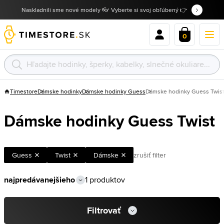
Naskladnili sme nové modely 👓 Vyberte si svoj obľúbený 👉
0
Timestore
Dámske hodinky
Dámske hodinky Guess
Dámske hodinky Guess Twis
Dámske hodinky Guess Twist
Guess
Twist
Dámske
zrušiť filter
1 produktov
Filtrovať