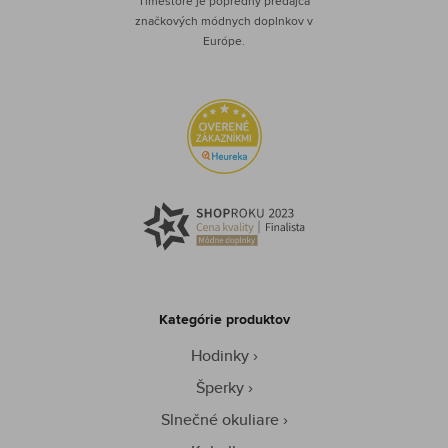
Timestore je popredný predajca
značkových módnych doplnkov v
Európe.
Kategórie produktov
Hodinky
Šperky
Slnečné okuliare