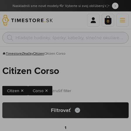
Naskladnili sme nové modely 👓 Vyberte si svoj obľúbený 👉
0
Timestore
Značky
Citizen
Citizen Corso
Citizen Corso
Citizen
Corso
zrušiť filter
Filtrovať
1