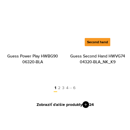
Second hand
Guess Power Play HWBG90
Guess Second Hand HWVG74
06320-BLA
04320-BLA_NK_K9
…
1
2
3
4
6
Zobraziť ďalšie produkty
24