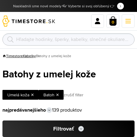
Naskladnili sme nové modely 👓 Vyberte si svoj obľúbený 👉
0
Timestore
Kabelky
Batohy z umelej kože
Batohy z umelej kože
Umelá koža
Batoh
zrušiť filter
139 produktov
Filtrovať