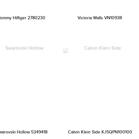
Tommy Hilfiger 2780230
Victoria Walls VN1093R
warovski Hollow 5349418
Calvin Klein Side KJ5QPN100100