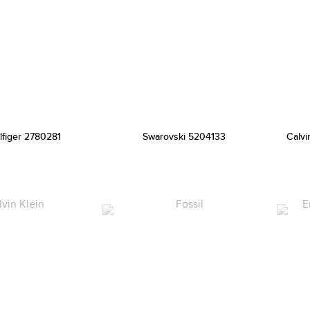
lfiger 2780281
Swarovski 5204133
Calvi