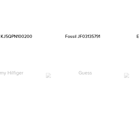
in KJ5QPN100200
Fossil JF03135791
E