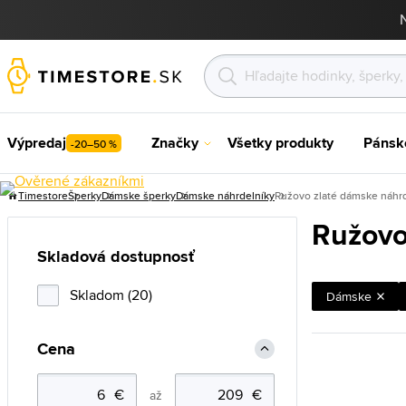
Výpredaj
Značky
Všetky produkty
Pánsk
-20–50 %
Timestore
Šperky
Dámske šperky
Dámske náhrdelníky
Ružovo zlaté dámske náhr
Ružovo
Skladová dostupnosť
Skladom (20)
Dámske
Cena
až