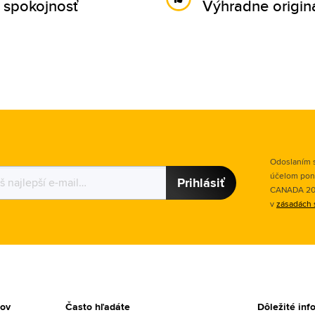
 spokojnosť
Výhradne origin
Odoslaním s
účelom pon
Prihlásiť
CANADA 2015
v
zásadách 
tov
Často hľadáte
Dôležité inf