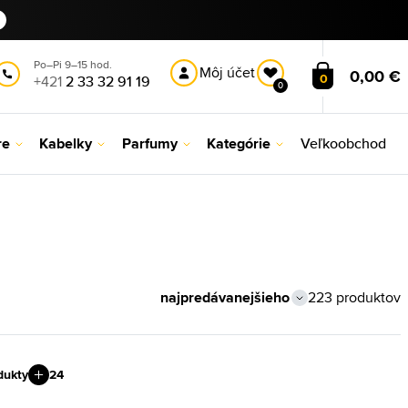
Po–Pi 9–15 hod.
Môj účet
0,00 €
0
+421
2 33 32 91 19
0
re
Kabelky
Parfumy
Kategórie
Veľkoobchod
223 produktov
dukty
24