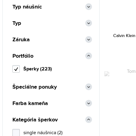
Typ náušníc
Paul Hewitt (3)
Rosefield (4)
Typ
Skagen (14)
Swarovski (14)
Calvin Kle
Záruka
Tommy Hilfiger (30)
Portfólio
TS (2)
Victoria Walls (8)
Šperky (223)
Špeciálne ponuky
Farba kameňa
Kategória šperkov
single náušnica (2)