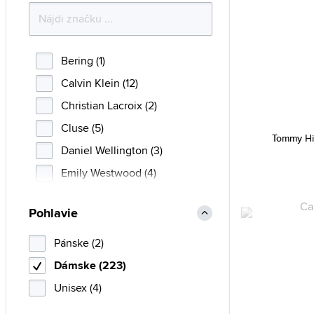
Bering (1)
Calvin Klein (12)
Christian Lacroix (2)
Cluse (5)
Tommy Hi
Daniel Wellington (3)
Emily Westwood (4)
Emporio Armani (29)
Pohlavie
Esprit (7)
Fossil (35)
Pánske (2)
Guess (43)
Dámske (223)
Hugo Boss (1)
Unisex (4)
Michael Kors (6)