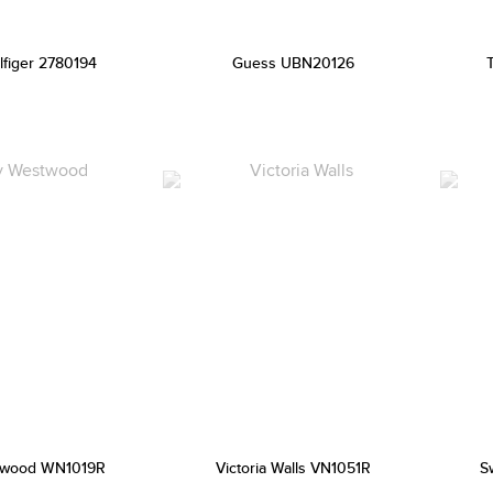
lfiger 2780194
Guess UBN20126
twood WN1019R
Victoria Walls VN1051R
S