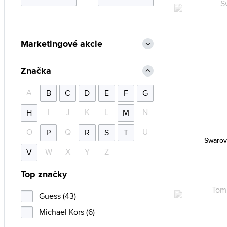
Marketingové akcie
Značka
A
B
C
D
E
F
G
I
J
K
L
N
H
M
O
Q
U
P
R
S
T
Swarov
W
X
Y
Z
V
Top značky
Guess (43)
Michael Kors (6)