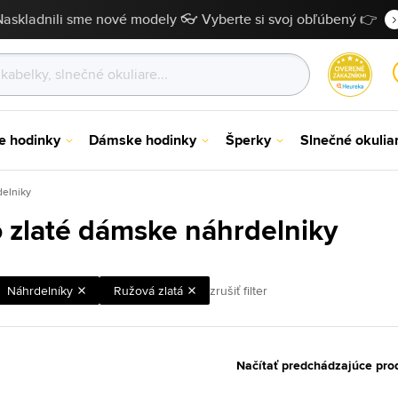
Naskladnili sme nové modely 👓 Vyberte si svoj obľúbený 👉
e hodinky
Dámske hodinky
Šperky
Slnečné okulia
delniky
 zlaté dámske náhrdelniky
Náhrdelníky
Ružová zlatá
zrušiť filter
Načítať predchádzajúce pro