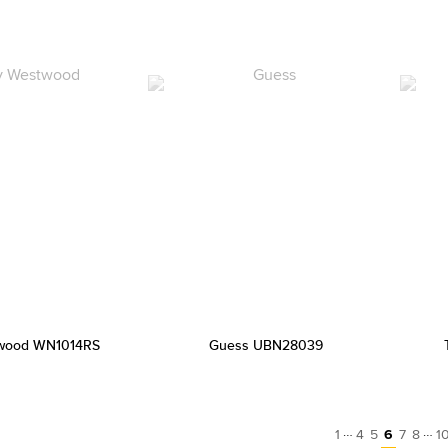
twood WN1014RS
Guess UBN28039
…
…
1
4
5
6
7
8
1