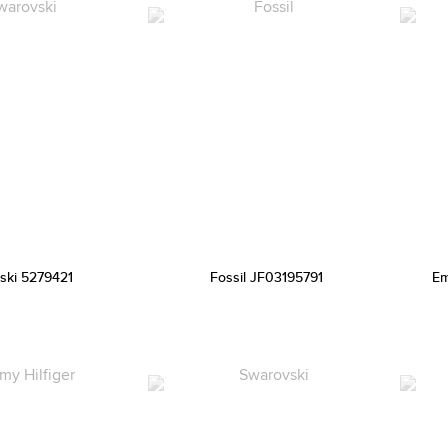
ski 5279421
Fossil JF03195791
Em