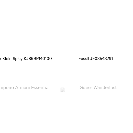
n Klein Spicy KJ8RBP140100
Fossil JF03543791