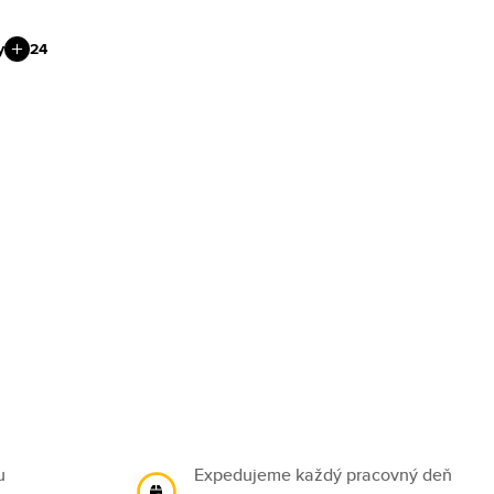
y
24
u
Expedujeme každý pracovný deň