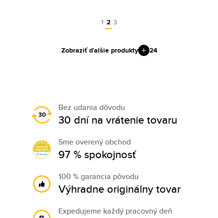
1
2
3
Zobraziť ďalšie produkty
24
Bez udania dôvodu
30 dní na vrátenie tovaru
Sme overený obchod
97 % spokojnosť
100 % garancia pôvodu
Výhradne originálny tovar
Expedujeme každý pracovný deň