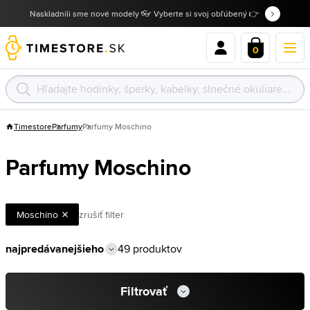
Naskladnili sme nové modely 👓 Vyberte si svoj obľúbený 👉
0
Timestore
Parfumy
Parfumy Moschino
Parfumy Moschino
Moschino
zrušiť filter
49 produktov
Filtrovať