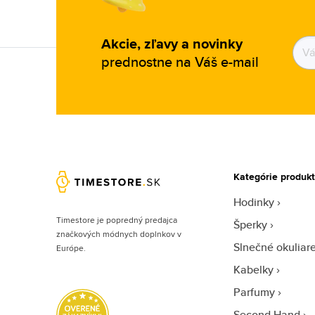
Cerruti (20)
Clarins (3)
Akcie, zľavy a novinky
prednostne na Váš e-mail
Clean (57)
Clinique (18)
Coach (47)
Costume National (11)
Coty (8)
Courreges (12)
Kategórie produk
Creed (65)
Hodinky
Cristiano Ronaldo (18)
Timestore je popredný predajca
Šperky
značkových módnych doplnkov v
Cuba (102)
Slnečné okuliar
Európe.
Custo Barcelona (1)
Kabelky
David Beckham (51)
Parfumy
Davidoff (65)
Second Hand