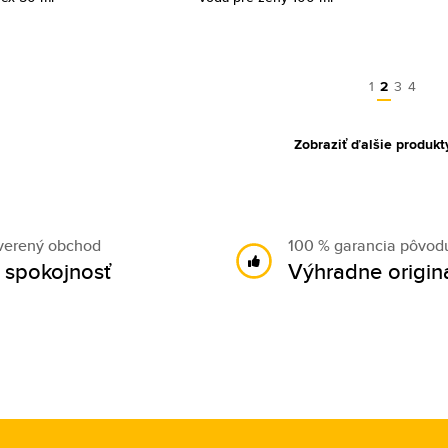
1
2
3
4
Zobraziť ďalšie produkt
verený obchod
100 % garancia pôvod
 spokojnosť
Výhradne origin