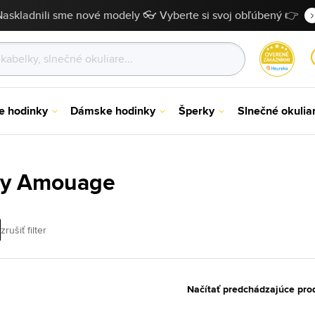
Naskladnili sme nové modely 👓 Vyberte si svoj obľúbený 👉
e hodinky
Dámske hodinky
Šperky
Slnečné okulia
my Amouage
zrušiť filter
Načítať predchádzajúce pro