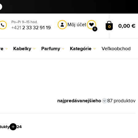
Po–Pi 9–15 hod.
Môj účet
0,00 €
0
+421
2 33 32 91 19
0
re
Kabelky
Parfumy
Kategórie
Veľkoobchod
87 produktov
dukty
24