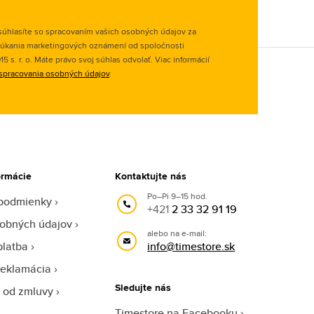
úhlasíte so spracovaním vašich osobných údajov za
úkania marketingových oznámení od spoločnosti
 s. r. o. Máte právo svoj súhlas odvolať. Viac informácií
spracovania osobných údajov
.
ormácie
Kontaktujte nás
Po–Pi 9–15 hod.
podmienky
+421
2 33 32 91 19
obných údajov
alebo na e-mail:
platba
info@timestore.sk
reklamácia
Sledujte nás
 od zmluvy
Timestore na Facebooku