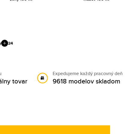
y
24
u
Expedujeme každý pracovný deň
álny tovar
9618 modelov skladom