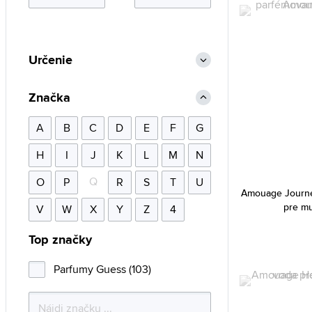
Určenie
Značka
A
B
C
D
E
F
G
H
I
J
K
L
M
N
Q
O
P
R
S
T
U
Amouage Journe
pre m
V
W
X
Y
Z
4
Top značky
Parfumy Guess (103)