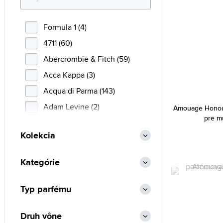
Formula 1 (4)
4711 (60)
Abercrombie & Fitch (59)
Acca Kappa (3)
Acqua di Parma (143)
Adam Levine (2)
Amouage Honou
pre m
Adidas (140)
Kolekcia
Adolfo Dominguez (43)
Afnan (92)
Kategórie
Agent Provocateur (10)
Aigner (45)
Typ parfému
Ajmal (155)
Druh vône
Al Haramain (211)