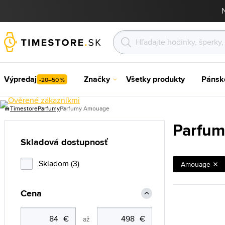
Výpredaj
Značky
Všetky produkty
Pánsk
-20–50 %
Timestore
Parfumy
Parfumy Amouage
Parfu
Skladová dostupnosť
Skladom (3)
Amouage
Cena
až