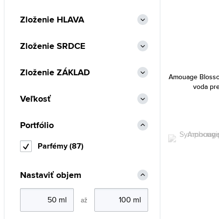
Alexander McQueen (1)
Zloženie HLAVA
Alexandre.J (27)
Alfred Sung (10)
Zloženie SRDCE
Alyssa Ashley (85)
Zloženie ZÁKLAD
Amouage (87)
Amouage Blosso
voda pr
Angel Schlesser (27)
Veľkosť
Animale (1)
Anna Sui (18)
Portfólio
Annayake (9)
Parfémy (87)
Annick Goutal (55)
Antonio Banderas (69)
Nastaviť objem
Antonio Puig (9)
Aquolina (19)
až
Aramis (5)