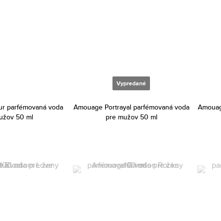
Vypredané
r parfémovaná voda
Amouage Portrayal parfémovaná voda
Amouag
užov 50 ml
pre mužov 50 ml