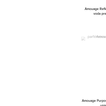
Betsey Johnson (1)
Amouage Refl
Beyonce (5)
voda pr
Bijan (2)
Bill Blass (4)
Biotherm (3)
Blumarine (1)
Bob Mackie (1)
Bond No. 9 (72)
Bottega Veneta (18)
Boucheron (39)
Bourjois (8)
Britney Spears (36)
Bruno Banani (82)
Amouage Purpos
Bugatti (3)
uni