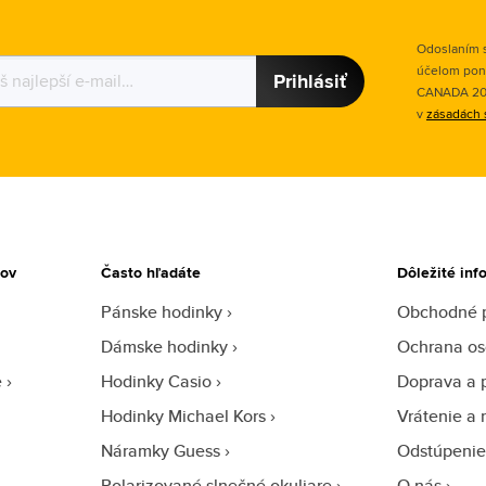
Odoslaním s
účelom pon
Prihlásiť
CANADA 2015
v
zásadách 
tov
Často hľadáte
Dôležité inf
Pánske hodinky
Obchodné 
Dámske hodinky
Ochrana os
e
Hodinky Casio
Doprava a 
Hodinky Michael Kors
Vrátenie a 
Náramky Guess
Odstúpenie
Polarizované slnečné okuliare
O nás