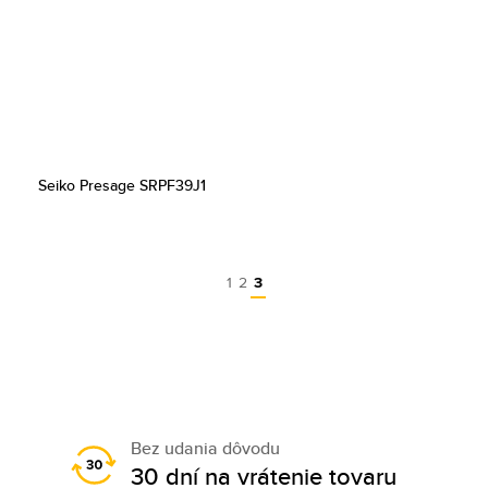
Seiko Presage SRPF39J1
1
2
3
Bez udania dôvodu
30 dní na vrátenie tovaru