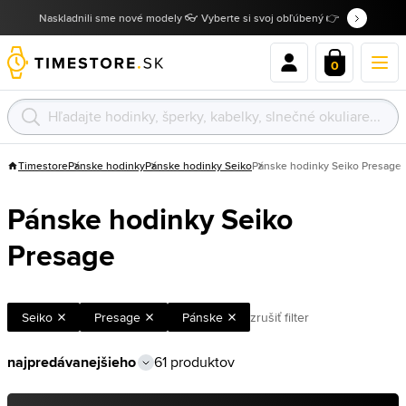
Naskladnili sme nové modely 👓 Vyberte si svoj obľúbený 👉
0
Timestore
Pánske hodinky
Pánske hodinky Seiko
Pánske hodinky Seiko Presage
Pánske hodinky Seiko
Presage
Seiko
Presage
Pánske
zrušiť filter
61 produktov