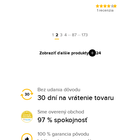
1 recenzia
…
…
1
2
3
4
87
173
Zobraziť ďalšie produkty
24
Bez udania dôvodu
30 dní na vrátenie tovaru
Sme overený obchod
97 % spokojnosť
100 % garancia pôvodu