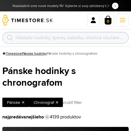
Naskladnili sme nové modely 👓 Vyberte si svoj obľúbený 👉
0
Timestore
Pánske hodinky
Pánske hodinky s chronografom
Pánske hodinky s
chronografom
Pánske
Chronograf
zrušiť filter
4139 produktov