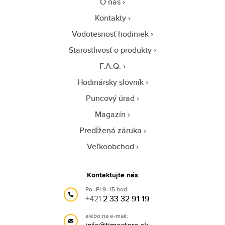
O nás
Kontakty
Vodotesnosť hodiniek
Starostlivosť o produkty
F.A.Q.
Hodinársky slovník
Puncový úrad
Magazín
Predĺžená záruka
Veľkoobchod
Kontaktujte nás
Po–Pi 9–15 hod.
+421
2 33 32 91 19
alebo na e-mail: