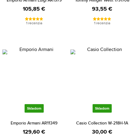
Emporio Armani Luigi AR1979
Tommy Hilfiger West 1791708
105,85 €
93,55 €
1 recenzia
1 recenzia
Skladom
Skladom
Emporio Armani AR11349
Casio Collection W-218H-1A
129,60 €
30,00 €