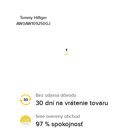
Tommy Hilfiger
AW0AW109250GJ
1
Bez udania dôvodu
30 dní na vrátenie tovaru
Sme overený obchod
97 % spokojnosť