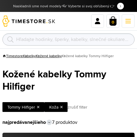
Naskladnili sme nové modely 👓 Vyberte si svoj obľúbený 👉
0
Timestore
Kabelky
Kožené kabelky
Kožené kabelky Tommy Hilfiger
Kožené kabelky Tommy
Hilfiger
Tommy Hilfiger
Koža
zrušiť filter
7 produktov