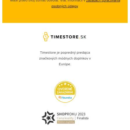
Máte právo svoj súhlas odvolať. Viac informácií v
zásadách spracovania
osobných údajov
.
Timestore je popredný predajca
značkových módnych doplnkov v
Európe.