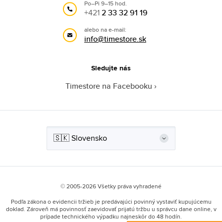
Po–Pi 9–15 hod.
+421
2 33 32 91 19
alebo na e-mail:
info@timestore.sk
Sledujte nás
Timestore na Facebooku
© 2005-2026 Všetky práva vyhradené
Podľa zákona o evidencii tržieb je predávajúci povinný vystaviť kupujúcemu
doklad. Zároveň má povinnosť zaevidovať prijatú tržbu u správcu dane online, v
prípade technického výpadku najneskôr do 48 hodín.