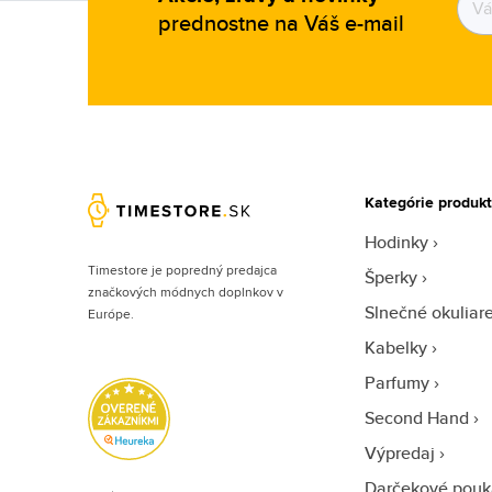
prednostne na Váš e-mail
Kategórie produk
Hodinky
Timestore je popredný predajca
Šperky
značkových módnych doplnkov v
Slnečné okuliar
Európe.
Kabelky
Parfumy
Second Hand
Výpredaj
Darčekové pouk