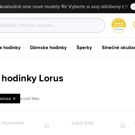
Naskladnili sme nové modely 👓 Vyberte si svoj obľúbený 👉
e hodinky
Dámske hodinky
Šperky
Slnečné okulia
 hodinky Lorus
Detské
zrušiť filter