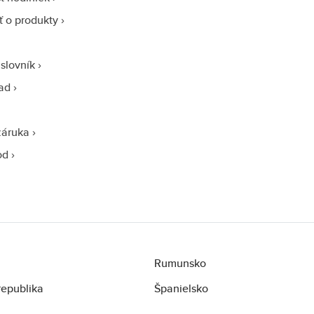
sť o produkty
slovník
ad
záruka
od
Rumunsko
republika
Španielsko