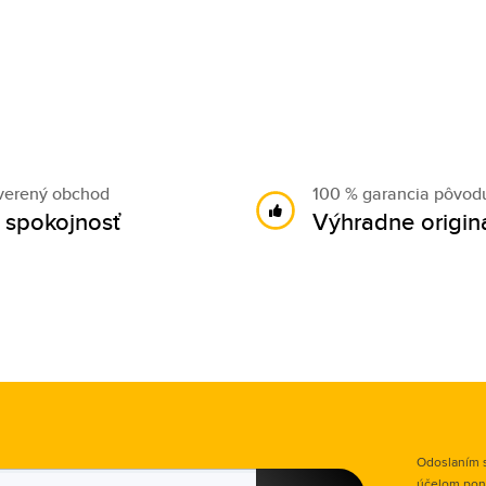
verený obchod
100 % garancia pôvod
 spokojnosť
Výhradne origin
Odoslaním s
účelom pon