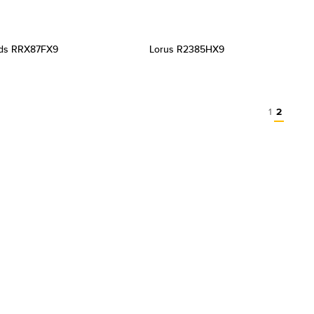
ids RRX87FX9
Lorus R2385HX9
1
2