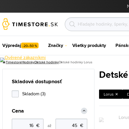
Výpredaj
Značky
Všetky produkty
Pánsk
-20–50 %
Timestore
Hodinky
Detské hodinky
Detské hodinky Lorus
Detské
Skladová dostupnosť
Skladom (3)
Lorus
Cena
až