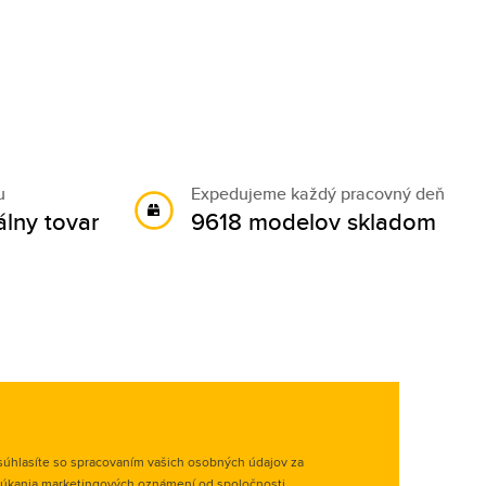
u
Expedujeme každý pracovný deň
álny tovar
9618 modelov skladom
úhlasíte so spracovaním vašich osobných údajov za
úkania marketingových oznámení od spoločnosti