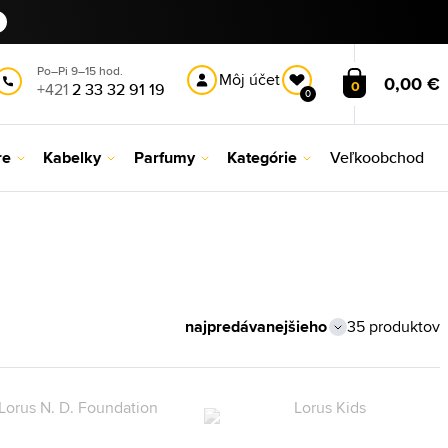
Po–Pi 9–15 hod.
Môj účet
0,00 €
0
+421
2 33 32 91 19
0
re
Kabelky
Parfumy
Kategórie
Veľkoobchod
35 produktov