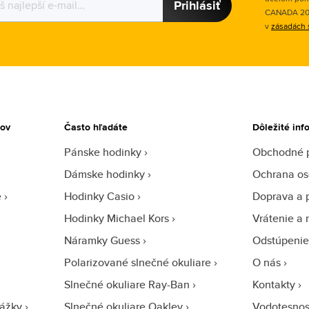
Prihlásiť
CANADA 2015
v
zásadách 
tov
Často hľadáte
Dôležité inf
Pánske hodinky
Obchodné 
Dámske hodinky
Ochrana os
e
Hodinky Casio
Doprava a 
Hodinky Michael Kors
Vrátenie a 
Náramky Guess
Odstúpenie
Polarizované slnečné okuliare
O nás
Slnečné okuliare Ray-Ban
Kontakty
ážky
Slnečné okuliare Oakley
Vodotesnos