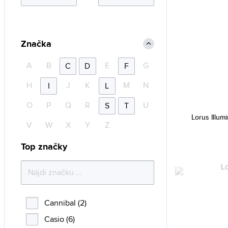
Značka
A
B
E
G
C
D
F
H
J
K
M
N
I
L
O
P
Q
R
U
S
T
Lorus Illu
V
W
X
Y
Z
Top značky
Cannibal (2)
Casio (6)