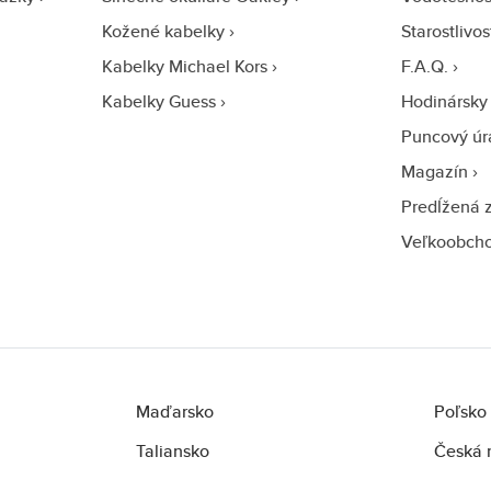
Kožené kabelky
Starostlivo
Kabelky Michael Kors
F.A.Q.
Kabelky Guess
Hodinársky 
Puncový úr
Magazín
Predĺžená 
Veľkoobch
Maďarsko
Poľsko
Taliansko
Česká 