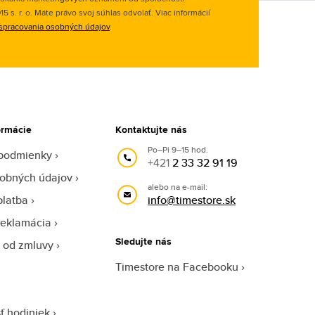
 s. r. o. Máte právo svoj súhlas odvolať. Viac informácií
spracovania osobných údajov
.
ormácie
Kontaktujte nás
Po–Pi 9–15 hod.
podmienky
+421
2 33 32 91 19
obných údajov
alebo na e-mail:
platba
info@timestore.sk
reklamácia
Sledujte nás
 od zmluvy
Timestore na Facebooku
ť hodiniek