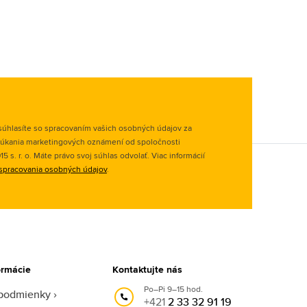
úhlasíte so spracovaním vašich osobných údajov za
úkania marketingových oznámení od spoločnosti
 s. r. o. Máte právo svoj súhlas odvolať. Viac informácií
spracovania osobných údajov
.
ormácie
Kontaktujte nás
Po–Pi 9–15 hod.
podmienky
+421
2 33 32 91 19