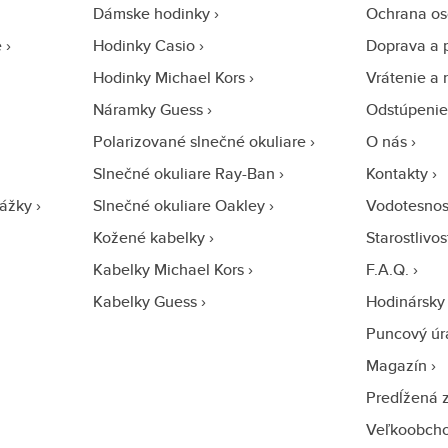
Dámske hodinky
Ochrana os
e
Hodinky Casio
Doprava a 
Hodinky Michael Kors
Vrátenie a 
Náramky Guess
Odstúpenie
Polarizované slnečné okuliare
O nás
Slnečné okuliare Ray-Ban
Kontakty
ážky
Slnečné okuliare Oakley
Vodotesnos
Kožené kabelky
Starostlivo
Kabelky Michael Kors
F.A.Q.
Kabelky Guess
Hodinársky 
Puncový úr
Magazín
Predĺžená 
Veľkoobch