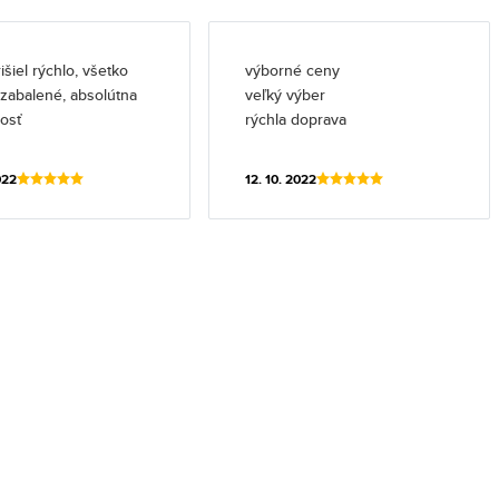
išiel rýchlo, všetko
výborné ceny
l zabalené, absolútna
veľký výber
osť
rýchla doprava
022
12. 10. 2022