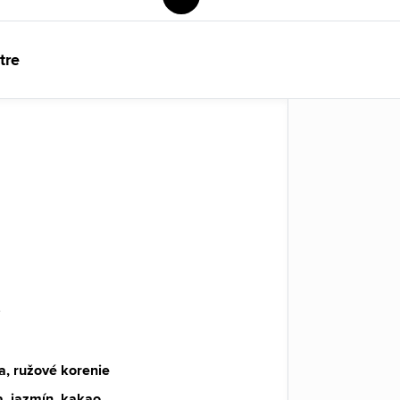
tre
y
a, ružové korenie
a, jazmín, kakao