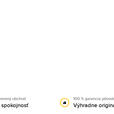
verený obchod
100 % garancia pôvod
 spokojnosť
Výhradne origin