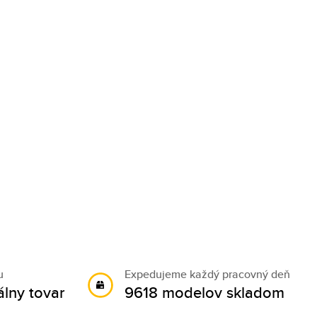
u
Expedujeme každý pracovný deň
álny tovar
9618 modelov skladom