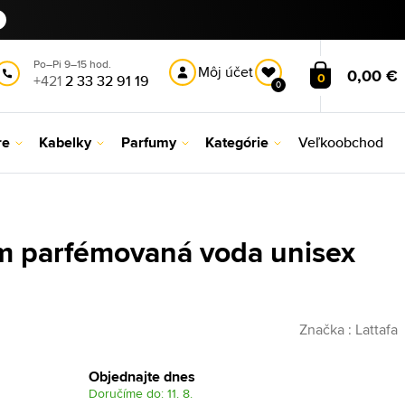
Po–Pi 9–15 hod.
Môj účet
0,00 €
0
+421
2 33 32 91 19
0
re
Kabelky
Parfumy
Kategórie
Veľkoobchod
m parfémovaná voda unisex
Značka :
Lattafa
Objednajte dnes
Doručíme do: 11. 8.