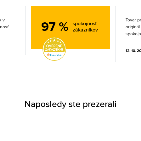
x v
Tovar pr
97 %
spokojnosť
jnosť
originá
zákazníkov
spokojn
12. 10. 2
Naposledy ste prezerali