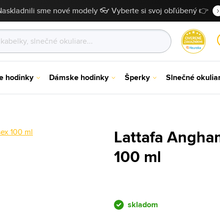
Naskladnili sme nové modely 👓 Vyberte si svoj obľúbený 👉
e hodinky
Dámske hodinky
Šperky
Slnečné okulia
Lattafa Angha
100 ml
skladom