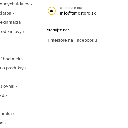
obných údajov
alebo na e-mail:
platba
info@timestore.sk
reklamácia
Sledujte nás
 od zmluvy
Timestore na Facebooku
ť hodiniek
sť o produkty
slovník
ad
záruka
od