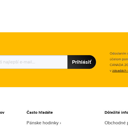
Odoslaním s
účelom pon
Prihlásiť
CANADA 2015
v
zásadách 
tov
Často hľadáte
Dôležité inf
Pánske hodinky
Obchodné 