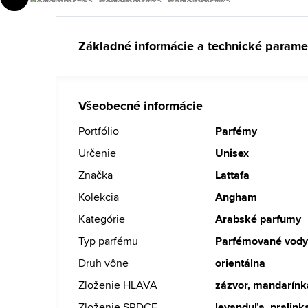
Základné informácie a technické parame
Všeobecné informácie
Portfólio
Parfémy
Určenie
Unisex
Značka
Lattafa
Kolekcia
Angham
Kategórie
Arabské parfumy
Typ parfému
Parfémované vod
Druh vône
orientálna
Zloženie HLAVA
zázvor, mandarínk
Zloženie SRDCE
levanduľa, pralink