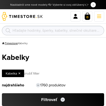
Naskladnili sme nové modely 👓 Vyberte si svoj obľúbený 👉
0
Timestore
Kabelky
Kabelky
Kabelka
zrušiť filter
1760 produktov
Filtrovať