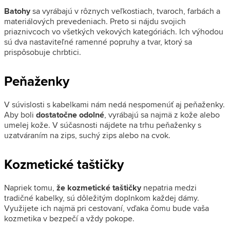
Batohy
sa vyrábajú v rôznych veľkostiach, tvaroch, farbách a
materiálových prevedeniach. Preto si nájdu svojich
priaznivcoch vo všetkých vekových kategóriách. Ich výhodou
sú dva nastaviteľné ramenné popruhy a tvar, ktorý sa
prispôsobuje chrbtici.
Peňaženky
V súvislosti s kabelkami nám nedá nespomenúť aj peňaženky.
Aby boli
dostatočne odolné
, vyrábajú sa najmä z kože alebo
umelej kože. V súčasnosti nájdete na trhu peňaženky s
uzatváraním na zips, suchý zips alebo na cvok.
Kozmetické taštičky
Napriek tomu,
že kozmetické taštičky
nepatria medzi
tradičné kabelky, sú dôležitým doplnkom každej dámy.
Využijete ich najmä pri cestovaní, vďaka čomu bude vaša
kozmetika v bezpečí a vždy pokope.