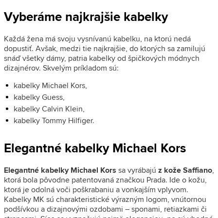
Vyberáme najkrajšie kabelky
Každá žena má svoju vysnívanú kabelku, na ktorú nedá
dopustiť. Avšak, medzi tie najkrajšie, do ktorých sa zamilujú
snáď všetky dámy, patria kabelky od špičkových módnych
dizajnérov. Skvelým príkladom sú:
kabelky Michael Kors,
kabelky Guess,
kabelky Calvin Klein,
kabelky Tommy Hilfiger.
Elegantné kabelky Michael Kors
Elegantné kabelky Michael Kors
sa vyrábajú
z kože Saffiano
,
ktorá bola pôvodne patentovaná značkou Prada. Ide o kožu,
ktorá je odolná voči poškrabaniu a vonkajším vplyvom.
Kabelky MK sú charakteristické výrazným logom, vnútornou
podšívkou a dizajnovými ozdobami – sponami, retiazkami či