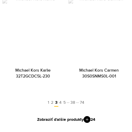
Michael Kors Karlie
Michael Kors Carmen
32T2GCDC5L-230
30S0SNMS0L-001
…
…
1
2
3
4
5
38
74
Zobraziť ďalšie produkty
24