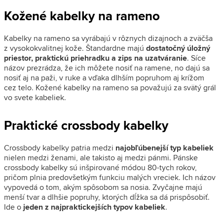
Kožené kabelky na rameno
Kabelky na rameno sa vyrábajú v rôznych dizajnoch a zväčša
z vysokokvalitnej kože. Štandardne majú
dostatočný úložný
priestor, praktickú priehradku a zips na uzatváranie
.
Síce
názov prezrádza, že ich môžete nosiť na ramene, no dajú sa
nosiť aj na paži, v ruke a vďaka dlhším popruhom aj krížom
cez telo. Kožené kabelky na rameno sa považujú za svätý grál
vo svete kabeliek.
Praktické crossbody kabelky
Crossbody kabelky patria medzi
najobľúbenejší typ kabeliek
nielen medzi ženami, ale takisto aj medzi pánmi. Pánske
crossbody kabelky sú inšpirované módou 80-tych rokov,
pričom plnia predovšetkým funkciu malých vreciek. Ich názov
vypovedá o tom, akým spôsobom sa nosia. Zvyčajne majú
menší tvar a dlhšie popruhy, ktorých dĺžka sa dá prispôsobiť.
Ide o
jeden z najpraktickejších typov kabeliek
.