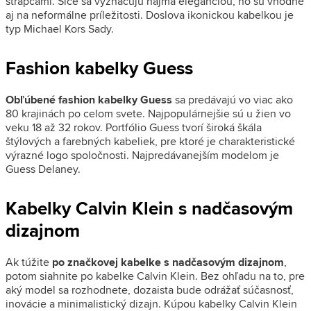
strapcami. Síce sa vyznačujú najmä eleganciou, no sú vhodné
aj na neformálne príležitosti. Doslova ikonickou kabelkou je
typ Michael Kors Sady.
Fashion kabelky Guess
Obľúbené fashion kabelky Guess
sa predávajú vo viac ako
80 krajinách po celom svete. Najpopulárnejšie sú u žien vo
veku 18 až 32 rokov. Portfólio Guess tvorí široká škála
štýlových a farebných kabeliek, pre ktoré je charakteristické
výrazné logo spoločnosti. Najpredávanejším modelom je
Guess Delaney.
Kabelky Calvin Klein s nadčasovým
dizajnom
Ak túžite
po značkovej kabelke s nadčasovým dizajnom
,
potom siahnite po kabelke Calvin Klein. Bez ohľadu na to, pre
aký model sa rozhodnete, dozaista bude odrážať súčasnosť,
inovácie a minimalistický dizajn. Kúpou kabelky Calvin Klein