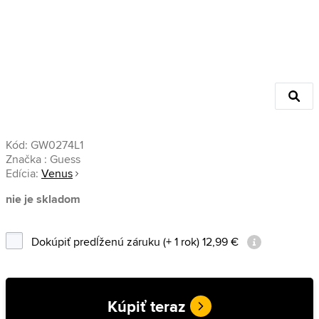
Kód:
GW0274L1
Značka :
Guess
Edícia:
Venus
nie je skladom
Dokúpiť predĺženú záruku (+ 1 rok) 12,99 €
Kúpiť teraz