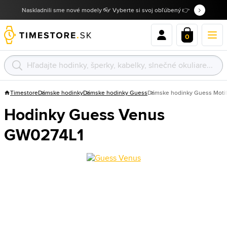
Naskladnili sme nové modely 👓 Vyberte si svoj obľúbený 👉
0
Timestore
Dámske hodinky
Dámske hodinky Guess
Dámske hodinky Guess Moti
Hodinky Guess Venus
GW0274L1