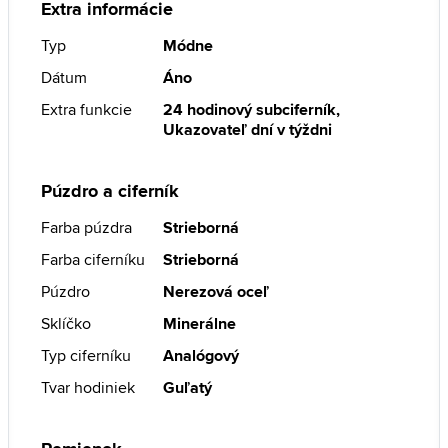
Extra informácie
Typ
Módne
Dátum
Áno
Extra funkcie
24 hodinový subciferník,
Ukazovateľ dní v týždni
Púzdro a ciferník
Farba púzdra
Strieborná
Farba ciferníku
Strieborná
Púzdro
Nerezová oceľ
Sklíčko
Minerálne
Typ ciferníku
Analógový
Tvar hodiniek
Guľatý